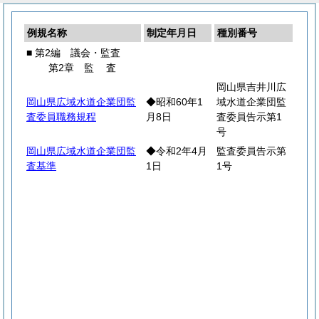
例規名称
制定年月日
種別番号
■ 第2編 議会・監査
第2章
監
査
岡山県吉井川広
岡山県広域水道企業団監
◆昭和60年1
域水道企業団監
査委員職務規程
月8日
査委員告示第1
号
岡山県広域水道企業団監
◆令和2年4月
監査委員告示第
査基準
1日
1号