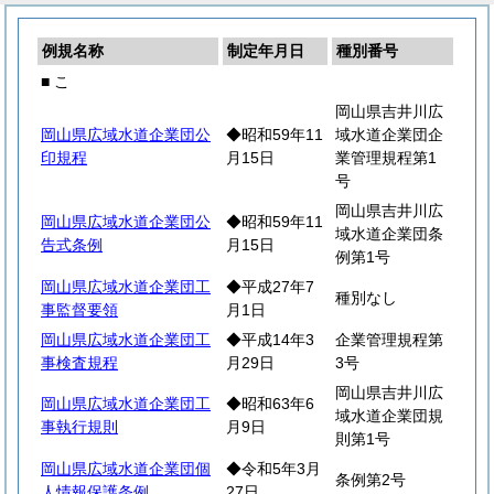
例規名称
制定年月日
種別番号
■ こ
岡山県吉井川広
岡山県広域水道企業団公
◆昭和59年11
域水道企業団企
印規程
月15日
業管理規程第1
号
岡山県吉井川広
岡山県広域水道企業団公
◆昭和59年11
域水道企業団条
告式条例
月15日
例第1号
岡山県広域水道企業団工
◆平成27年7
種別なし
事監督要領
月1日
岡山県広域水道企業団工
◆平成14年3
企業管理規程第
事検査規程
月29日
3号
岡山県吉井川広
岡山県広域水道企業団工
◆昭和63年6
域水道企業団規
事執行規則
月9日
則第1号
岡山県広域水道企業団個
◆令和5年3月
条例第2号
人情報保護条例
27日