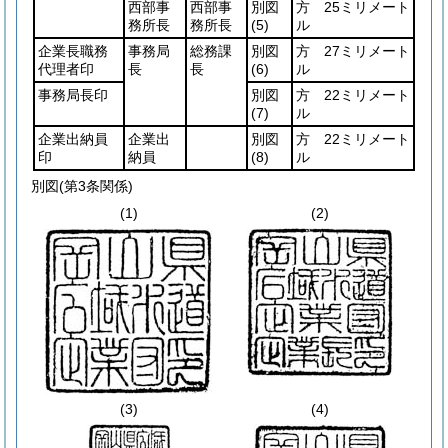
西部事
西部事
別図
方 25ミリメート
務所長
務所長
(5)
ル
企業長職務
事務局
総務課
別図
方 27ミリメート
代理者印
長
長
(6)
ル
事務局長印
別図
方 22ミリメート
(7)
ル
企業出納員
企業出
別図
方 22ミリメート
印
納員
(8)
ル
別図
(第3条関係)
(1)
(2)
(3)
(4)