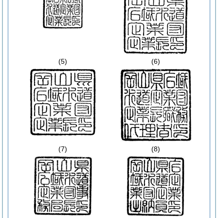
(5)
(6)
(7)
(8)