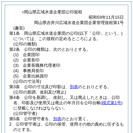
○岡山県広域水道企業団公印規程
昭和59年11月15日
岡山県吉井川広域水道企業団企業管理規程第1号
(趣旨)
第1条
岡山県広域水道企業団の公印
(以下「公印」という。)
については、この規程の定めるところによる。
(公印の種類)
第2条
公印の種類は、次のとおりとする。
(1)
企業団印
(2)
企業長印
(3)
企業長職務代理者印
(4)
事務局長印
(5)
企業出納員印
(公印の寸法等)
第3条
公印の寸法及び印影は、
別表
のとおりとする。
(公印の新調、改刻及び廃止)
第4条
公印を新調し、改刻し、又は廃止したときは、公印
名、印影及び使用又は廃止の年月日を公印台帳
(
様式第1号
)
に登載しなければならない。
(公印管守者)
第5条
公印管守者を、
別表
のとおり置く。
2
公印管守者は、公印の保管、使用その他の責めに任ずるも
のとする。