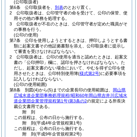
(公印取扱者)
第6条
公印取扱者を、
別表
のとおり置く。
2
公印取扱者は、公印管守者の命を受けて、公印の保管、使
用その他の事務を処理する。
3
公印取扱者が不在のときは、公印管守者が定めた職員がそ
の事務を行う。
(公印の使用)
第7条
公印を使用しようとするときは、押印しようとする書
類に起案文書その他証拠書類を添え、公印取扱者に提示し
て審査を受けなければならない。
2
公印取扱者は、公印の使用を適当と認めたときは、起案文
書の「公印押印」欄に、認印を押さなければならない。
た
だし、起案文書のない場合において、やむを得ず公印を使
用させたときは、公印特別使用簿
(
様式第2号
)
に必要事項を
記入しなければならない。
(公印の使用範囲)
第8条
別図
(4)
から
(5)
までの企業長印の使用範囲は、
岡山県
広域水道企業団事務処理規程
(昭和60年岡山県吉井川広域水
道企業団企業管理規程第1号)
第3条の2
の規定による所長決
裁公文書用である。
附
則
この規程は、公布の日から施行する。
附
則
(平成4年
企管規程第1号)
この規程は、公布の日から施行する。
附
則
(平成9年
企管規程第2号)