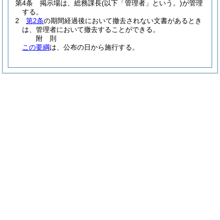
第4条
掲示場は、総務課長
(以下「管理者」という。)
が管理
する。
2
第2条
の期間経過後において撤去されない文書があるとき
は、管理者において撤去することができる。
附
則
この要綱
は、公布の日から施行する。