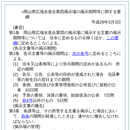
○岡山県広域水道企業団掲示場の掲示期間等に関する要
綱
平成28年3月3日
(趣旨)
第1条
岡山県広域水道企業団の掲示場に掲示する文書の掲示
期間等については、法令に定めるものを除くほか、
この要
綱
に定めるところによる。
(告示文書等の掲示期間)
第2条
告示文書等の掲示期間は、
次の各号
に定めるところに
よる。
(1)
法令又は条例等により告示期間の定めがあるもの 所
定の期間
(2)
告示、公告、公表等の目的が達成された場合 当該事
実の発生日の翌日までの期間
(3)
条例、規則及び企業管理規程の公布並びに規程の公
表 10日間
(4)
予算の要領、決算の要領、財政状況の公表 7日間
(5)
前4号
以外のもの 5日間
(掲示文書の撤去)
第3条
各課等は、その所管する文書を掲示した場合におい
て、
前条
の期間が経過したときは、速やかに撤去しなけれ
ばならない。
(掲示場の管理)