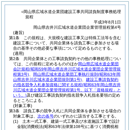
○岡山県広域水道企業団建設工事共同請負制度事務処理
規程
平成3年8月1日
岡山県吉井川広域水道企業団企業管理規程第4号
(趣旨)
第1条
この規程は、大規模な建設工事又は特殊工法等を含む
建設工事について、共同企業体を請負工事に参加させる場
合の基準その他必要な事項について定めるものとする。
(適用)
第2条
共同企業体との工事請負契約その他の事務処理につい
ては、この規程に定めるもののほか
岡山県広域水道企業団
会計規程
(昭和59年岡山県吉井川広域水道企業団企業管理規
程第3号)
、
岡山県広域水道企業団工事執行規則
(昭和63年岡
山県吉井川広域水道企業団規則第1号)
、
建設工事請負契約
の指名競争入札参加資格に関する規程
(昭和63年岡山県吉井
川広域水道企業団企業管理規程第1号。以下「資格規程」と
いう。)
及び建設工事請負契約指名競争入札指名要領の定め
るところによる。
(対象工事)
第3条
請負工事の競争入札に共同企業体を参加させる場合の
対象工事は、
次の各号
のいずれかに該当する工事とする。
(1)
土木一式工事、建築一式工事及び水道施設工事で設計
金額
(消費税法
(昭和63年法律第108号)
に基づく消費税相