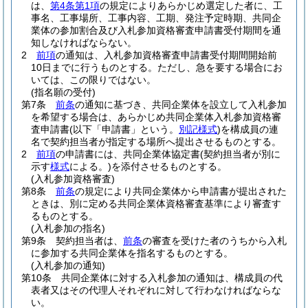
は、
第4条第1項
の規定によりあらかじめ選定した者に、工
事名、工事場所、工事内容、工期、発注予定時期、共同企
業体の参加割合及び入札参加資格審査申請書受付期間を通
知しなければならない。
2
前項
の通知は、入札参加資格審査申請書受付期間開始前
10日までに行うものとする。
ただし、急を要する場合にお
いては、この限りではない。
(指名願の受付)
第7条
前条
の通知に基づき、共同企業体を設立して入札参加
を希望する場合は、あらかじめ共同企業体入札参加資格審
査申請書
(以下「申請書」という。
別記様式
)
を構成員の連
名で契約担当者が指定する場所へ提出させるものとする。
2
前項
の申請書には、共同企業体協定書
(契約担当者が別に
示す
様式
による。)
を添付させるものとする。
(入札参加資格審査)
第8条
前条
の規定により共同企業体から申請書が提出された
ときは、別に定める共同企業体資格審査基準により審査す
るものとする。
(入札参加の指名)
第9条
契約担当者は、
前条
の審査を受けた者のうちから入札
に参加する共同企業体を指名するものとする。
(入札参加の通知)
第10条
共同企業体に対する入札参加の通知は、構成員の代
表者又はその代理人それぞれに対して行わなければならな
い。