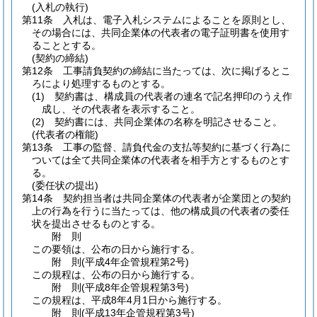
(入札の執行)
第11条
入札は、電子入札システムによることを原則とし、
その場合には、共同企業体の代表者の電子証明書を使用す
ることとする。
(契約の締結)
第12条
工事請負契約の締結に当たっては、次に掲げるとこ
ろにより処理するものとする。
(1)
契約書は、構成員の代表者の連名で記名押印のうえ作
成し、その代表者を表示すること。
(2)
契約書には、共同企業体の名称を明記させること。
(代表者の権能)
第13条
工事の監督、請負代金の支払等契約に基づく行為に
ついては全て共同企業体の代表者を相手方とするものとす
る。
(委任状の提出)
第14条
契約担当者は共同企業体の代表者が企業団との契約
上の行為を行うに当たっては、他の構成員の代表者の委任
状を提出させるものとする。
附
則
この要領は、公布の日から施行する。
附
則
(平成4年
企管規程第2号)
この規程は、公布の日から施行する。
附
則
(平成8年
企管規程第3号)
この規程は、平成8年4月1日から施行する。
附
則
(平成13年
企管規程第3号)