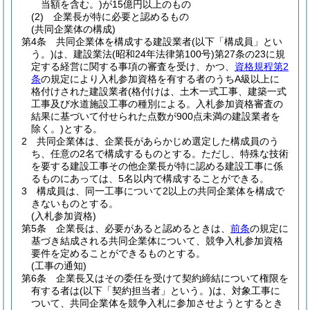
当額を含む。)
が15億円以上のもの
(2)
企業長が特に必要と認めるもの
(共同企業体の構成)
第4条
共同企業体を構成する建設業者
(以下「構成員」とい
う。)
は、建設業法
(昭和24年法律第100号)
第27条の23に規
定する経営に関する事項の審査を受け、かつ、
資格規程第2
条
の規定により入札参加資格を有する者のうちA級以上に
格付けされた建設業者
(格付けは、土木一式工事、建築一式
工事及び水道施設工事の種別による。入札参加資格審査の
結果に基づいて付せられた点数が900点未満の建設業者を
除く。)
とする。
2
共同企業体は、企業長があらかじめ選定した構成員のう
ち、任意の2名で構成するものとする。
ただし、特殊な技術
を要する建設工事その他企業長が特に認める建設工事に係
るものにあっては、5名以内で構成することができる。
3
構成員は、同一工事について2以上の共同企業体を構成で
きないものとする。
(入札参加資格)
第5条
企業長は、必要があると認めるときは、
前条
の規定に
基づき結成される共同企業体について、競争入札参加資格
要件を定めることができるものとする。
(工事の通知)
第6条
企業長又はその委任を受けて契約締結について権限を
有する者は
(以下「契約担当者」という。)
は、対象工事に
ついて、共同企業体を競争入札に参加させようとするとき