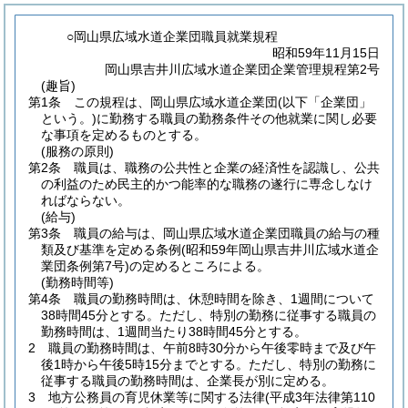
○岡山県広域水道企業団職員就業規程
昭和59年11月15日
岡山県吉井川広域水道企業団企業管理規程第2号
(趣旨)
第1条
この規程は、岡山県広域水道企業団
(以下「企業団」
という。)
に勤務する職員の勤務条件その他就業に関し必要
な事項を定めるものとする。
(服務の原則)
第2条
職員は、職務の公共性と企業の経済性を認識し、公共
の利益のため民主的かつ能率的な職務の遂行に専念しなけ
ればならない。
(給与)
第3条
職員の給与は、岡山県広域水道企業団職員の給与の種
類及び基準を定める条例
(昭和59年岡山県吉井川広域水道企
業団条例第7号)
の定めるところによる。
(勤務時間等)
第4条
職員の勤務時間は、休憩時間を除き、1週間について
38時間45分とする。
ただし、特別の勤務に従事する職員の
勤務時間は、1週間当たり38時間45分とする。
2
職員の勤務時間は、午前8時30分から午後零時まで及び午
後1時から午後5時15分までとする。
ただし、特別の勤務に
従事する職員の勤務時間は、企業長が別に定める。
3
地方公務員の育児休業等に関する法律
(平成3年法律第110