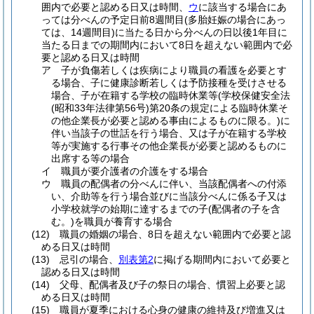
囲内で必要と認める日又は時間、
ウ
に該当する場合にあ
っては分べんの予定日前8週間目
(多胎妊娠の場合にあっ
ては、14週間目)
に当たる日から分べんの日以後1年目に
当たる日までの期間内において8日を超えない範囲内で必
要と認める日又は時間
ア
子が負傷若しくは疾病により職員の看護を必要とす
る場合、子に健康診断若しくは予防接種を受けさせる
場合、子が在籍する学校の臨時休業等
(学校保健安全法
(昭和33年法律第56号)
第20条の規定による臨時休業そ
の他企業長が必要と認める事由によるものに限る。)
に
伴い当該子の世話を行う場合、又は子が在籍する学校
等が実施する行事その他企業長が必要と認めるものに
出席する等の場合
イ
職員が要介護者の介護をする場合
ウ
職員の配偶者の分べんに伴い、当該配偶者への付添
い、介助等を行う場合並びに当該分べんに係る子又は
小学校就学の始期に達するまでの子
(配偶者の子を含
む。)
を職員が養育する場合
(12)
職員の婚姻の場合、8日を超えない範囲内で必要と認
める日又は時間
(13)
忌引の場合、
別表第2
に掲げる期間内において必要と
認める日又は時間
(14)
父母、配偶者及び子の祭日の場合、慣習上必要と認
める日又は時間
(15)
職員が夏季における心身の健康の維持及び増進又は