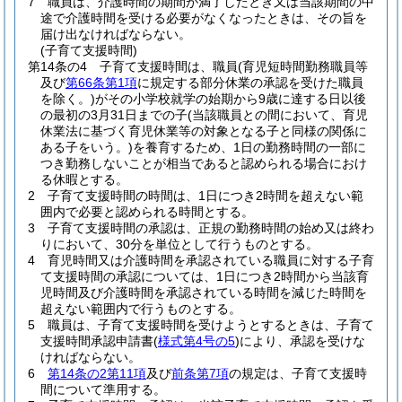
7
職員は、介護時間の期間が満了したとき又は当該期間の中
途で介護時間を受ける必要がなくなったときは、その旨を
届け出なければならない。
(子育て支援時間)
第14条の4
子育て支援時間は、職員
(育児短時間勤務職員等
及び
第66条第1項
に規定する部分休業の承認を受けた職員
を除く。)
がその小学校就学の始期から9歳に達する日以後
の最初の3月31日までの子
(当該職員との間において、育児
休業法に基づく育児休業等の対象となる子と同様の関係に
ある子をいう。)
を養育するため、1日の勤務時間の一部に
つき勤務しないことが相当であると認められる場合におけ
る休暇とする。
2
子育て支援時間の時間は、1日につき2時間を超えない範
囲内で必要と認められる時間とする。
3
子育て支援時間の承認は、正規の勤務時間の始め又は終わ
りにおいて、30分を単位として行うものとする。
4
育児時間又は介護時間を承認されている職員に対する子育
て支援時間の承認については、1日につき2時間から当該育
児時間及び介護時間を承認されている時間を減じた時間を
超えない範囲内で行うものとする。
5
職員は、子育て支援時間を受けようとするときは、子育て
支援時間承認申請書
(
様式第4号の5
)
により、承認を受けな
ければならない。
6
第14条の2第11項
及び
前条第7項
の規定は、子育て支援時
間について準用する。