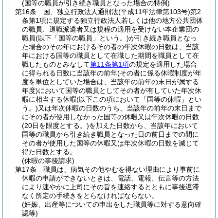
(国等の職員が引き続き職員となった場合の特例)
第16条
国、独立行政法人通則法
(平成11年法律第103号)
第2
条第1項に規定する独立行政法人若しくは他の地方公共団体
の職員、退職派遣者又は規程の適用を受けない本企業団の
職員
(以下「国等の職員」という。)
が引き続き職員となっ
た場合のその年におけるその者の年次休暇の日数は、当該
年における国等の職員として在職した期間を職員として在
職したものとみなして
第11条第1項
の規定を適用した場合
に得られる日数に当該年の前年
(その者に係る休暇制度が年
度を単位としていた場合は、当該年の前年の末日が属する
年度)
において国等の職員としてその者が有していた年次休
暇に相当する休暇
(以下この項において「国等の休暇」とい
う。)
又は年次休暇の日数のうち、当該年の前年の末日まで
にその者が使用しなかった国等の休暇又は年次休暇の日数
(20日を限度とする。)
を加えた日数から、当該年において
国等の職員から引き続き職員となった日の前日までの間に
その者が使用した国等の休暇又は年次休暇の日数を減じて
得た日数とする。
(休暇の事後請求)
第17条
職員は、病気その他やむを得ない理由により事前に
休暇の申請ができないときは、電話、電報、伝言等の方法
により速やかに上司にその旨を連絡するとともに事後遅滞
なく所定の手続きをとらなければならない。
(妊娠、出産等についての申出をした職員等に対する意向確
認等)