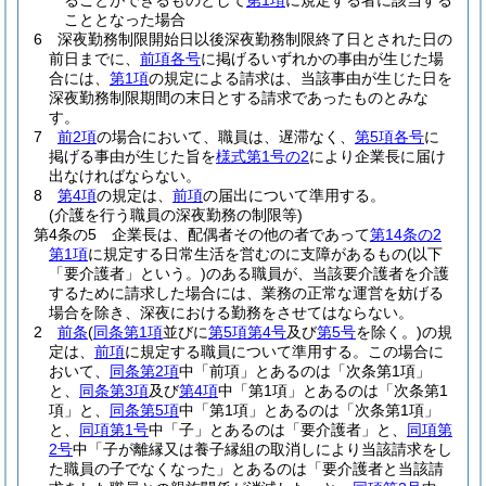
ることができるものとして
第1項
に規定する者に該当する
こととなった場合
6
深夜勤務制限開始日以後深夜勤務制限終了日とされた日の
前日までに、
前項各号
に掲げるいずれかの事由が生じた場
合には、
第1項
の規定による請求は、当該事由が生じた日を
深夜勤務制限期間の末日とする請求であったものとみな
す。
7
前2項
の場合において、職員は、遅滞なく、
第5項各号
に
掲げる事由が生じた旨を
様式第1号の2
により企業長に届け
出なければならない。
8
第4項
の規定は、
前項
の届出について準用する。
(介護を行う職員の深夜勤務の制限等)
第4条の5
企業長は、配偶者その他の者であって
第14条の2
第1項
に規定する日常生活を営むのに支障があるもの
(以下
「要介護者」という。)
のある職員が、当該要介護者を介護
するために請求した場合には、業務の正常な運営を妨げる
場合を除き、深夜における勤務をさせてはならない。
2
前条
(
同条第1項
並びに
第5項第4号
及び
第5号
を除く。)
の規
定は、
前項
に規定する職員について準用する。
この場合に
おいて、
同条第2項
中「前項」とあるのは「次条第1項」
と、
同条第3項
及び
第4項
中「第1項」とあるのは「次条第1
項」と、
同条第5項
中「第1項」とあるのは「次条第1項」
と、
同項第1号
中「子」とあるのは「要介護者」と、
同項第
2号
中「子が離縁又は養子縁組の取消しにより当該請求をし
た職員の子でなくなった」とあるのは「要介護者と当該請