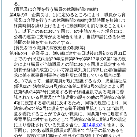
る。
(育児又は介護を行う職員の休憩時間の短縮)
第4条の3
企業長は、別に定めるところにより、職員から育
児又は介護を行うため休憩時間の短縮
(休憩時間を短縮して
終業時刻を繰り上げるように勤務時間を割り振ることをい
う。以下この条において同じ。)
の申請があった場合には、
公務の運営に支障がある場合を除き、当該申請に係る休憩
時間の短縮をするものとする。
(育児を行う職員の深夜勤務の制限等)
第4条の4
企業長は、満6歳に達する日以後の最初の3月31日
までの子
(民法
(明治29年法律第89号)
第817条の2第1項の規
定により職員が当該職員との間における同項に規定する特
別養子縁組の成立について家庭裁判所に請求した者
(当該請
求に係る家事審判事件が裁判所に係属している場合に限
る。)
であって、当該職員が現に監護するもの、児童福祉法
(昭和22年法律第164号)
第27条第1項第3号の規定により同
法第6条の4第2号に規定する養子縁組里親である職員に委
託されている児童及び当該児童の親その他の同法第27条第
4項に規定する者の意に反するため、同項の規定により、同
法第6条の4第2号に規定する養子縁組里親としては当該児
童を委託することができない職員に、同条第1号に規定する
養育里親に対するものとして同法第27条第1項第3号の規定
により委託されている児童を含む。
第14条の2
を除き、以
下同じ。)
のある職員
(職員の配偶者で当該子の親であるも
のが、深夜
(午後10時から翌日の午前5時までの間をいう。