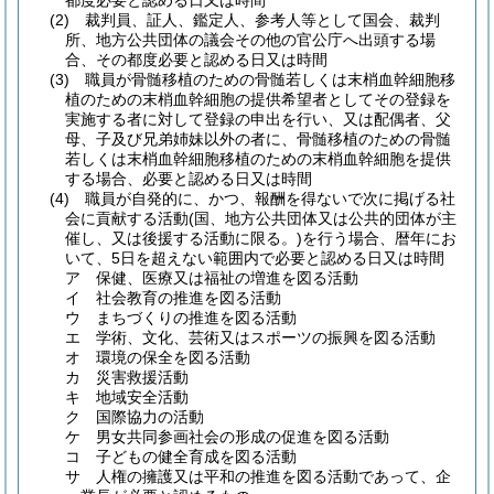
都度必要と認める日又は時間
(2)
裁判員、証人、鑑定人、参考人等として国会、裁判
所、地方公共団体の議会その他の官公庁へ出頭する場
合、その都度必要と認める日又は時間
(3)
職員が骨髄移植のための骨髄若しくは末梢血幹細胞移
植のための末梢血幹細胞の提供希望者としてその登録を
実施する者に対して登録の申出を行い、又は配偶者、父
母、子及び兄弟姉妹以外の者に、骨髄移植のための骨髄
若しくは末梢血幹細胞移植のための末梢血幹細胞を提供
する場合、必要と認める日又は時間
(4)
職員が自発的に、かつ、報酬を得ないで次に掲げる社
会に貢献する活動
(国、地方公共団体又は公共的団体が主
催し、又は後援する活動に限る。)
を行う場合、暦年にお
いて、5日を超えない範囲内で必要と認める日又は時間
ア
保健、医療又は福祉の増進を図る活動
イ
社会教育の推進を図る活動
ウ
まちづくりの推進を図る活動
エ
学術、文化、芸術又はスポーツの振興を図る活動
オ
環境の保全を図る活動
カ
災害救援活動
キ
地域安全活動
ク
国際協力の活動
ケ
男女共同参画社会の形成の促進を図る活動
コ
子どもの健全育成を図る活動
サ
人権の擁護又は平和の推進を図る活動であって、企