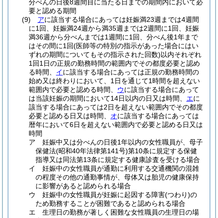
分べんの日後8週間目に当たる日までの期間内において必
要と認める期間
(9)
ア
に該当する場合にあっては妊娠満23週までは4週間
に1回、妊娠満24週から満35週までは2週間に1回、妊娠
満36週から分べんまでは1週間に1回、分べん後1年まで
はその間に1回
(医師等の特別の指示があった場合にはい
ずれの期間についてもその指示された回数)
以内それぞれ
1回1日の正規の勤務時間の範囲内でその都度必要と認め
る時間、
イ
に該当する場合にあっては正規の勤務時間の
始め又は終わりにおいて、1日を通じて1時間を超えない
範囲内で必要と認める時間、
ウ
に該当する場合にあって
は当該妊娠の期間において14日以内の日又は時間、
エ
に
該当する場合にあっては2日を超えない範囲内でその都度
必要と認める日又は時間、
オ
に該当する場合にあっては
暦年において6日を超えない範囲内で必要と認める日又は
時間
ア
妊娠中又は分べんの日後1年以内の女性職員が、母子
保健法
(昭和40年法律第141号)
第10条に規定する保健
指導又は同法第13条に規定する健康診査を受ける場合
イ
妊娠中の女性職員が通勤に利用する交通機関の混雑
の程度その他の通勤事情が、母体又は胎児の健康保持
に影響があると認められる場合
ウ
妊娠中の女性職員が妊娠に起因する障害
(つわり)
の
ため勤務することが困難であると認められる場合
エ
生理日の勤務が著しく困難な女性職員の生理日の場