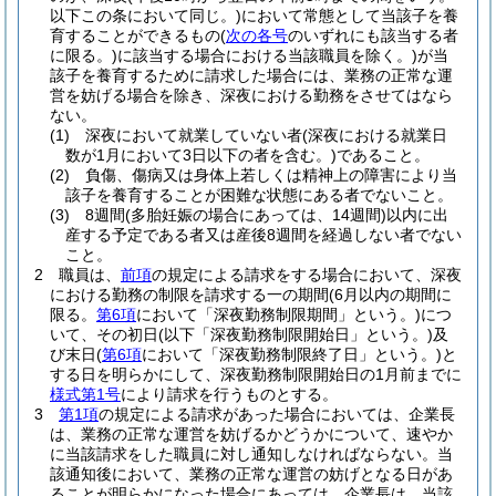
以下この条において同じ。)
において常態として当該子を養
育することができるもの
(
次の各号
のいずれにも該当する者
に限る。)
に該当する場合における当該職員を除く。)
が当
該子を養育するために請求した場合には、業務の正常な運
営を妨げる場合を除き、深夜における勤務をさせてはなら
ない。
(1)
深夜において就業していない者
(深夜における就業日
数が1月において3日以下の者を含む。)
であること。
(2)
負傷、傷病又は身体上若しくは精神上の障害により当
該子を養育することが困難な状態にある者でないこと。
(3)
8週間
(多胎妊娠の場合にあっては、14週間)
以内に出
産する予定である者又は産後8週間を経過しない者でない
こと。
2
職員は、
前項
の規定による請求をする場合において、深夜
における勤務の制限を請求する一の期間
(6月以内の期間に
限る。
第6項
において「深夜勤務制限期間」という。)
につ
いて、その初日
(以下「深夜勤務制限開始日」という。)
及
び末日
(
第6項
において「深夜勤務制限終了日」という。)
と
する日を明らかにして、深夜勤務制限開始日の1月前までに
様式第1号
により請求を行うものとする。
3
第1項
の規定による請求があった場合においては、企業長
は、業務の正常な運営を妨げるかどうかについて、速やか
に当該請求をした職員に対し通知しなければならない。
当
該通知後において、業務の正常な運営の妨げとなる日があ
ることが明らかになった場合にあっては、企業長は、当該