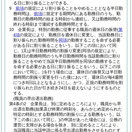
る日に割り振ることができる。
9
前項
の規定により割り振ることをやめることとなる半日勤
務時間は、
前項
に規定する期間内にある勤務日のうち、勤
務日の勤務時間の始まる時刻から連続し、又は勤務時間の
終わる時刻まで連続する勤務時間とする。
10
企業長は、特別の勤務に従事する職員の週休日の振替
(
第
4項
の規定により、勤務日を週休日に変更し、当該勤務日に
割り振られた勤務時間を
同項
の勤務することを命ずる必要
がある日に割り振ることをいう。以下この項において同
じ。)
又は半日勤務時間の割振り変更
(同項の規定により、
勤務日の勤務時間のうち半日勤務時間を当該勤務日に割り
振ることをやめて当該半日勤務時間を同項の勤務すること
を命ずる必要がある日に割り振ることをいう。以下この項
において同じ。)
を行う場合には、週休日の振替又は半日勤
務時間の割振り変更を行った後において、週休日が毎4週間
につき8日以上となるようにし、かつ、正規の勤務時間を割
り振られた日が引き続き24日を超えないようにするものと
する。
(職員の早出遅出勤務)
第4条の2
企業長は、別に定めるところにより、職員から早
出遅出勤務
(始業及び終業の時刻を、あらかじめ定められた
特定の時刻とする勤務時間の割振りによる勤務をいう。以
下この条において同じ。)
の申請があった場合には、公務の
運営に支障がある場合を除き、別に定めるところにより、
当該職員に当該申請に係る早出遅出勤務をさせるものとす