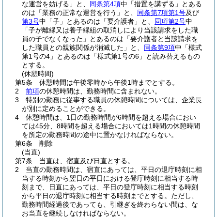
な運営を妨げる」と、
同条第4項
中「措置を講ずる」とある
のは「業務の正常な運営を行う」と、
同条第7項第1号
及び
第3号
中「子」とあるのは「要介護者」と、
同項第2号
中
「子が離縁又は養子縁組の取消しにより当該請求をした職
員の子でなくなった」とあるのは「要介護者と当該請求を
した職員との親族関係が消滅した」と、
同条第9項
中「様式
第1号の4」とあるのは「様式第1号の6」と読み替えるもの
とする。
(休憩時間)
第5条
休憩時間は午後零時から午後1時までとする。
2
前項
の休憩時間は、勤務時間に含まれない。
3
特別の勤務に従事する職員の休憩時間については、企業長
が別に定めることができる。
4
休憩時間は、1日の勤務時間が6時間を超える場合におい
ては45分、8時間を超える場合においては1時間の休憩時間
を所定の勤務時間の途中に置かなければならない。
第6条
削除
(当直)
第7条
当直は、宿直及び日直とする。
2
当直の勤務時間は、宿直にあっては、平日の退庁時刻に相
当する時刻から翌日の平日における登庁時刻に相当する時
刻まで、日直にあっては、平日の登庁時刻に相当する時刻
から平日の退庁時刻に相当する時刻までとする。
ただし、
勤務時間経過後であっても、引継ぎを終わらない間は、な
お当直を継続しなければならない。