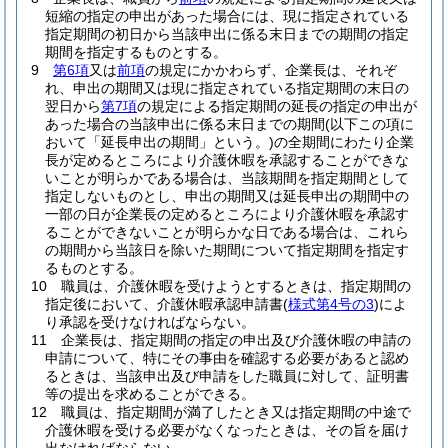
短縮の指定の申出があった場合には、現に指定されている
指定期間の初日から当該申出に係る末日までの期間の指定
期間を指定するものとする。
9
第6項
又は
前項
の規定にかかわらず、企業長は、それぞ
れ、申出の期間又は現に指定されている指定期間の末日の
翌日から
第7項
の規定による指定期間の延長の指定の申出が
あった場合の当該申出に係る末日までの期間
(以下この項に
おいて「延長申出の期間」という。)
の全期間にわたり企業
長が定めるところにより介護休暇を承認することができな
いことが明らかである場合は、当該期間を指定期間として
指定しないものとし、申出の期間又は延長申出の期間中の
一部の日が企業長の定めるところにより介護休暇を承認す
ることができないことが明らかな日である場合は、これら
の期間から当該日を除いた期間について指定期間を指定す
るものとする。
10
職員は、介護休暇を受けようとするときは、指定期間の
指定後において、介護休暇承認申請書
(
様式第4号の3
)
によ
り承認を受けなければならない。
11
企業長は、指定期間の指定の申出及び介護休暇の申請の
申請について、特にその事由を確認する必要があると認め
るときは、当該申出及び申請をした職員に対して、証明書
等の提出を求めることができる。
12
職員は、指定期間が満了したとき又は指定期間の中途で
介護休暇を受ける必要がなくなったときは、その旨を届け