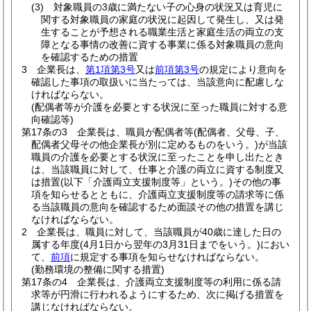
(3)
対象職員の3歳に満たない子の心身の状況又は育児に
関する対象職員の家庭の状況に起因して発生し、又は発
生することが予想される職業生活と家庭生活の両立の支
障となる事情の改善に資する事業に係る対象職員の意向
を確認するための措置
3
企業長は、
第1項第3号
又は
前項第3号
の規定により意向を
確認した事項の取扱いに当たっては、当該意向に配慮しな
ければならない。
(配偶者等が介護を必要とする状況に至った職員に対する意
向確認等)
第17条の3
企業長は、職員が配偶者等
(配偶者、父母、子、
配偶者父母その他企業長が別に定めるものをいう。)
が当該
職員の介護を必要とする状況に至ったことを申し出たとき
は、当該職員に対して、仕事と介護の両立に資する制度又
は措置
(以下「介護両立支援制度等」という。)
その他の事
項を知らせるとともに、介護両立支援制度等の請求等に係
る当該職員の意向を確認するため面談その他の措置を講じ
なければならない。
2
企業長は、職員に対して、当該職員が40歳に達した日の
属する年度
(4月1日から翌年の3月31日までをいう。)
におい
て、
前項
に規定する事項を知らせなければならない。
(勤務環境の整備に関する措置)
第17条の4
企業長は、介護両立支援制度等の利用に係る請
求等が円滑に行われるようにするため、次に掲げる措置を
講じなければならない。