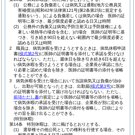
(1)
公務による負傷若しくは病気又は通勤
(地方公務員災
害補償法
(昭和42年法律第121号)
第2条第2項に規定する
通勤をいう。)
による負傷若しくは病気の場合 医師の証
明等に基づき、最少限度必要と認める日又は時間
(2)
公務外の負傷又は病気
(予防注射又は予防接種による
著しい発熱等の場合を含む。)
の場合 医師の証明等に基
づき、引き続き90日を超えない範囲内で最少限度必要と
認める日又は時間
2
職員は、病気休暇を受けようとするときは、病気休暇申請
書
(
様式第2号
)
に医師の証明書等を添付して承認を受けなけ
ればならない。
ただし、週休日を除き引き続き6日を超えな
い病気休暇を受けようとする場合は、企業長が承認に当た
り必要と認めた場合を除き、医師の証明書等の添付を省略
することができる。
3
病気休暇を受けた場合において当該病気又は負傷が治ゆ
し、出勤が可能となったときは、出勤届
(
様式第3号
)
に医師
の証明書等を添付して届け出なければならない。
ただし、
前項ただし書
の規定により医師の証明書等の添付を省略し
て病気休暇の承認を受けた場合には、企業長が別に定める
場合を除き、医師の証明書等の添付を省略し、口頭により
その旨を届け出ることができる。
(特別休暇)
第14条
特別休暇は、次に掲げるとおりとする。
(1)
選挙権その他公民としての権利を行使する場合、その