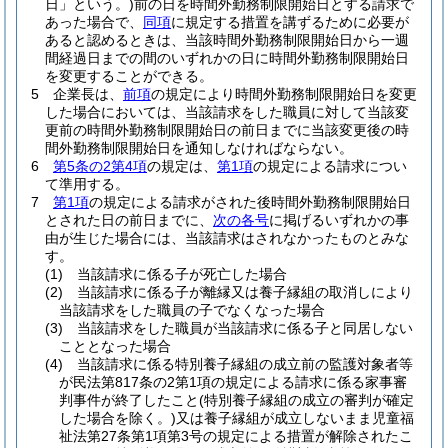
日」という。)
前の日を時間外勤務制限開始日とする請求で
あった場合で、
同項
に規定する措置を講ずるために必要が
あると認めるときは、当該時間外勤務制限開始日から一週
間経過日までの間のいずれかの日に時間外勤務制限開始日
を変更することができる。
5
企業長は、
前項
の規定により時間外勤務制限開始日を変更
した場合においては、当該請求をした職員に対して当該変
更前の時間外勤務制限開始日の前日までに当該変更後の時
間外勤務制限開始日を通知しなければならない。
6
第5条の2第4項
の規定は、
第1項
の規定による請求につい
て準用する。
7
第1項
の規定による請求がされた後時間外勤務制限開始日
とされた日の前日までに、
次の各号
に掲げるいずれかの事
由が生じた場合には、当該請求はされなかったものとみな
す。
(1)
当該請求に係る子が死亡した場合
(2)
当該請求に係る子が離縁又は養子縁組の取消しにより
当該請求をした職員の子でなくなった場合
(3)
当該請求をした職員が当該請求に係る子と同居しない
こととなった場合
(4)
当該請求に係る特別養子縁組の成立前の監護対象者等
が民法第817条の2第1項の規定による請求に係る家事審
判事件が終了したこと
(特別養子縁組の成立の審判が確定
した場合を除く。)
又は養子縁組が成立しないまま児童福
祉法第27条第1項第3号の規定による措置が解除されたこ