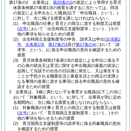
第17条の2
企業長は、
第20条の2
の規定により準用する育児
休業条例第27条第1項の措置を講ずるに当たっては、同項
の規定による申出をした職員
(以下「申出職員」という。)
に対して、次に掲げる措置を講じなければならない。
(1)
申出職員の仕事と育児との両立に資する制度又は措置
(
次号
において「出生時両立支援制度等」という。)
その
他の事項を知らせるための措置
(2)
出生時両立支援制度等の申告、請求又は申出
(
次項第2
号
、
次条第1項
、
第17条の3
及び
第17条の4
において「請
求等」という。)
に係る申出職員の意向を確認するための
措置
(3)
育児休業条例第27条第1項の規定による申出に係る子
の心身の状況又は育児に関する申出職員の家庭の状況に
起因して当該子の出生の日以後に発生し、又は発生する
ことが予想される職業生活と家庭生活との両立の支障と
なる事情の改善に資する事項に係る申出職員の意向を確
認するための措置
2
企業長は、3歳に満たない子を養育する職員
(以下この項に
おいて「対象職員」という。)
に対して、企業長が別に定め
る期間内に、次に掲げる措置を講じなければならない。
(1)
対象職員の仕事と育児との両立に資する制度又は措置
(
次号
において「育児期両立支援制度等」という。)
その
他の事項を知らせるための措置
(2)
育児期両立支援制度等の請求等に係る対象職員の意向
を確認するための措置