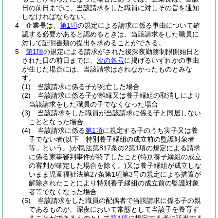
日の前日までに、当該請求をした職員に対しその旨を通知
しなければならない。
4
企業長は、
第1項
の規定による請求に係る事由について確
認する必要があると認めるときは、当該請求をした職員に
対して証明書類の提出を求めることができる。
5
第1項
の規定による請求がされた後深夜勤務制限開始日と
された日の前日までに、
次の各号
に掲げるいずれかの事由
が生じた場合には、当該請求はされなかったものとみな
す。
(1)
当該請求に係る子が死亡した場合
(2)
当該請求に係る子が離縁又は養子縁組の取消しにより
当該請求をした職員の子でなくなった場合
(3)
当該請求をした職員が当該請求に係る子と同居しない
こととなった場合
(4)
当該請求に係る
第1項
に規定する子のうち実子又は養
子でない者
(以下「特別養子縁組の成立前の監護対象者
等」という。)
が民法第817条の2第1項の規定による請求
に係る家事審判事件が終了したこと
(特別養子縁組の成立
の審判が確定した場合を除く。)
又は養子縁組が成立しな
いまま児童福祉法第27条第1項第3号の規定による措置が
解除されたことにより特別養子縁組の成立前の監護対象
者等でなくなった場合
(5)
当該請求をした職員の配偶者で当該請求に係る子の親
であるものが、深夜において常態として当該子を養育す