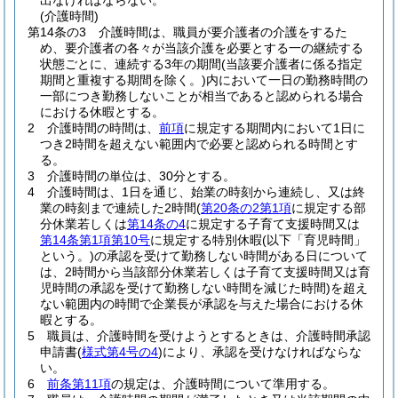
出なければならない。
(介護時間)
第14条の3
介護時間は、職員が要介護者の介護をするた
め、要介護者の各々が当該介護を必要とする一の継続する
状態ごとに、連続する3年の期間
(当該要介護者に係る指定
期間と重複する期間を除く。)
内において一日の勤務時間の
一部につき勤務しないことが相当であると認められる場合
における休暇とする。
2
介護時間の時間は、
前項
に規定する期間内において1日に
つき2時間を超えない範囲内で必要と認められる時間とす
る。
3
介護時間の単位は、30分とする。
4
介護時間は、1日を通じ、始業の時刻から連続し、又は終
業の時刻まで連続した2時間
(
第20条の2第1項
に規定する部
分休業若しくは
第14条の4
に規定する子育て支援時間又は
第14条第1項第10号
に規定する特別休暇
(以下「育児時間」
という。)
の承認を受けて勤務しない時間がある日について
は、2時間から当該部分休業若しくは子育て支援時間又は育
児時間の承認を受けて勤務しない時間を減じた時間)
を超え
ない範囲内の時間で企業長が承認を与えた場合における休
暇とする。
5
職員は、介護時間を受けようとするときは、介護時間承認
申請書
(
様式第4号の4
)
により、承認を受けなければならな
い。
6
前条第11項
の規定は、介護時間について準用する。