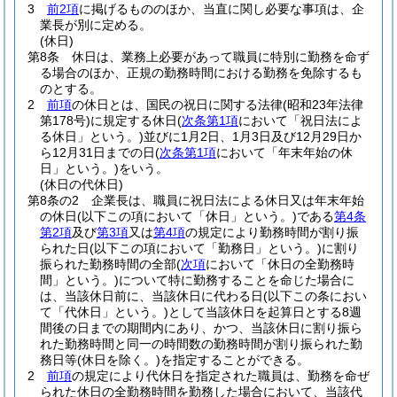
3
前2項
に掲げるもののほか、当直に関し必要な事項は、企
業長が別に定める。
(休日)
第8条
休日は、業務上必要があって職員に特別に勤務を命ず
る場合のほか、正規の勤務時間における勤務を免除するも
のとする。
2
前項
の休日とは、国民の祝日に関する法律
(昭和23年法律
第178号)
に規定する休日
(
次条第1項
において「祝日法によ
る休日」という。)
並びに1月2日、1月3日及び12月29日か
ら12月31日までの日
(
次条第1項
において「年末年始の休
日」という。)
をいう。
(休日の代休日)
第8条の2
企業長は、職員に祝日法による休日又は年末年始
の休日
(以下この項において「休日」という。)
である
第4条
第2項
及び
第3項
又は
第4項
の規定により勤務時間が割り振
られた日
(以下この項において「勤務日」という。)
に割り
振られた勤務時間の全部
(
次項
において「休日の全勤務時
間」という。)
について特に勤務することを命じた場合に
は、当該休日前に、当該休日に代わる日
(以下この条におい
て「代休日」という。)
として当該休日を起算日とする8週
間後の日までの期間内にあり、かつ、当該休日に割り振ら
れた勤務時間と同一の時間数の勤務時間が割り振られた勤
務日等
(休日を除く。)
を指定することができる。
2
前項
の規定により代休日を指定された職員は、勤務を命ぜ
られた休日の全勤務時間を勤務した場合において、当該代