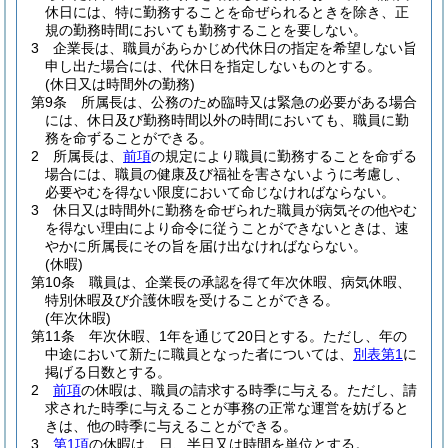
休日には、特に勤務することを命ぜられるときを除き、正
規の勤務時間においても勤務することを要しない。
3
企業長は、職員があらかじめ代休日の指定を希望しない旨
申し出た場合には、代休日を指定しないものとする。
(休日又は時間外の勤務)
第9条
所属長は、公務のため臨時又は緊急の必要がある場合
には、休日及び勤務時間以外の時間においても、職員に勤
務を命ずることができる。
2
所属長は、
前項
の規定により職員に勤務することを命ずる
場合には、職員の健康及び福祉を害さないように考慮し、
必要やむを得ない限度において命じなければならない。
3
休日又は時間外に勤務を命ぜられた職員が病気その他やむ
を得ない理由により命令に従うことができないときは、速
やかに所属長にその旨を届け出なければならない。
(休暇)
第10条
職員は、企業長の承認を得て年次休暇、病気休暇、
特別休暇及び介護休暇を受けることができる。
(年次休暇)
第11条
年次休暇、1年を通じて20日とする。
ただし、年の
中途において新たに職員となった者については、
別表第1
に
掲げる日数とする。
2
前項
の休暇は、職員の請求する時季に与える。
ただし、請
求された時季に与えることが事務の正常な運営を妨げると
きは、他の時季に与えることができる。
3
第1項
の休暇は、日、半日又は時間を単位とする。