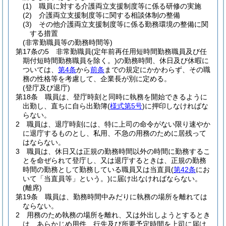
(1)
職員に対する介護両立支援制度等に係る研修の実施
(2)
介護両立支援制度等に関する相談体制の整備
(3)
その他介護両立支援制度等に係る勤務環境の整備に関
する措置
(非常勤職員等の勤務時間等)
第17条の5
非常勤職員
(定年前再任用短時間勤務職員及び任
期付短時間勤務職員を除く。)
の勤務時間、休日及び休暇に
ついては、
第4条
から
前条
までの規定にかかわらず、その職
務の性格等を考慮して、企業長が別に定める。
(登庁及び退庁)
第18条
職員は、登庁時刻と同時に執務を開始できるように
出勤し、直ちに自ら出勤簿
(
様式第5号
)
に押印しなければな
らない。
2
職員は、退庁時刻には、特に上司の命令がない限り速やか
に退庁するものとし、私用、不急の用務のために居残って
はならない。
3
職員は、休日又は正規の勤務時間以外の時間に勤務するこ
とを命ぜられて登庁し、又は退庁するときは、正規の勤務
時間の勤務として勤務している職員又は当直員
(
第42条
にお
いて「当直員等」という。)
に届け出なければならない。
(離席)
第19条
職員は、勤務時間中みだりに執務の場所を離れては
ならない。
2
用務のため執務の場所を離れ、又は外出しようとするとき
は、あらかじめ用件、行先及び所要予定時間を上司に届け