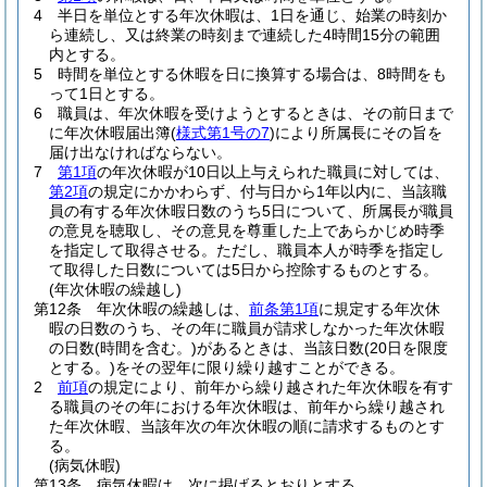
4
半日を単位とする年次休暇は、1日を通じ、始業の時刻か
ら連続し、又は終業の時刻まで連続した4時間15分の範囲
内とする。
5
時間を単位とする休暇を日に換算する場合は、8時間をも
って1日とする。
6
職員は、年次休暇を受けようとするときは、その前日まで
に年次休暇届出簿
(
様式第1号の7
)
により所属長にその旨を
届け出なければならない。
7
第1項
の年次休暇が10日以上与えられた職員に対しては、
第2項
の規定にかかわらず、付与日から1年以内に、当該職
員の有する年次休暇日数のうち5日について、所属長が職員
の意見を聴取し、その意見を尊重した上であらかじめ時季
を指定して取得させる。
ただし、職員本人が時季を指定し
て取得した日数については5日から控除するものとする。
(年次休暇の繰越し)
第12条
年次休暇の繰越しは、
前条第1項
に規定する年次休
暇の日数のうち、その年に職員が請求しなかった年次休暇
の日数
(時間を含む。)
があるときは、当該日数
(20日を限度
とする。)
をその翌年に限り繰り越すことができる。
2
前項
の規定により、前年から繰り越された年次休暇を有す
る職員のその年における年次休暇は、前年から繰り越され
た年次休暇、当該年次の年次休暇の順に請求するものとす
る。
(病気休暇)
第13条
病気休暇は、次に掲げるとおりとする。