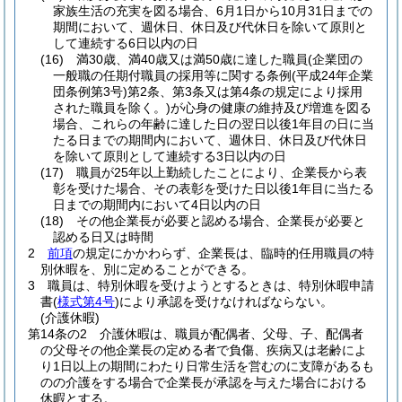
家族生活の充実を図る場合、6月1日から10月31日までの
期間において、週休日、休日及び代休日を除いて原則と
して連続する6日以内の日
(16)
満30歳、満40歳又は満50歳に達した職員
(企業団の
一般職の任期付職員の採用等に関する条例
(平成24年企業
団条例第3号)
第2条、第3条又は第4条の規定により採用
された職員を除く。)
が心身の健康の維持及び増進を図る
場合、これらの年齢に達した日の翌日以後1年目の日に当
たる日までの期間内において、週休日、休日及び代休日
を除いて原則として連続する3日以内の日
(17)
職員が25年以上勤続したことにより、企業長から表
彰を受けた場合、その表彰を受けた日以後1年目に当たる
日までの期間内において4日以内の日
(18)
その他企業長が必要と認める場合、企業長が必要と
認める日又は時間
2
前項
の規定にかかわらず、企業長は、臨時的任用職員の特
別休暇を、別に定めることができる。
3
職員は、特別休暇を受けようとするときは、特別休暇申請
書
(
様式第4号
)
により承認を受けなければならない。
(介護休暇)
第14条の2
介護休暇は、職員が配偶者、父母、子、配偶者
の父母その他企業長の定める者で負傷、疾病又は老齢によ
り1日以上の期間にわたり日常生活を営むのに支障があるも
のの介護をする場合で企業長が承認を与えた場合における
休暇とする。