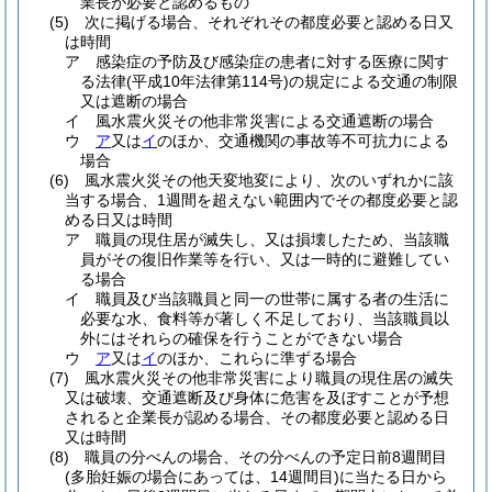
業長が必要と認めるもの
(5)
次に掲げる場合、それぞれその都度必要と認める日又
は時間
ア
感染症の予防及び感染症の患者に対する医療に関す
る法律
(平成10年法律第114号)
の規定による交通の制限
又は遮断の場合
イ
風水震火災その他非常災害による交通遮断の場合
ウ
ア
又は
イ
のほか、交通機関の事故等不可抗力による
場合
(6)
風水震火災その他天変地変により、次のいずれかに該
当する場合、1週間を超えない範囲内でその都度必要と認
める日又は時間
ア
職員の現住居が滅失し、又は損壊したため、当該職
員がその復旧作業等を行い、又は一時的に避難してい
る場合
イ
職員及び当該職員と同一の世帯に属する者の生活に
必要な水、食料等が著しく不足しており、当該職員以
外にはそれらの確保を行うことができない場合
ウ
ア
又は
イ
のほか、これらに準ずる場合
(7)
風水震火災その他非常災害により職員の現住居の滅失
又は破壊、交通遮断及び身体に危害を及ぼすことが予想
されると企業長が認める場合、その都度必要と認める日
又は時間
(8)
職員の分べんの場合、その分べんの予定日前8週間目
(多胎妊娠の場合にあっては、14週間目)
に当たる日から