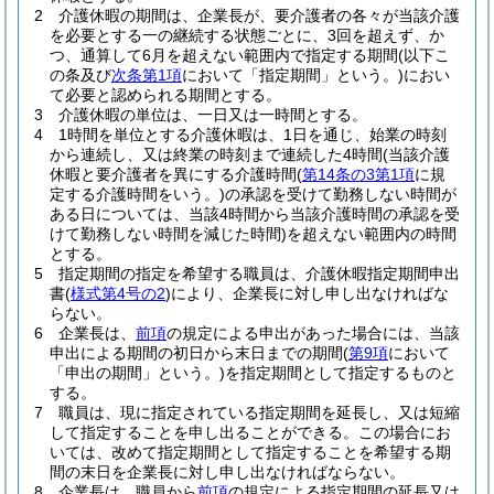
2
介護休暇の期間は、企業長が、要介護者の各々が当該介護
を必要とする一の継続する状態ごとに、3回を超えず、か
つ、通算して6月を超えない範囲内で指定する期間
(以下こ
の条及び
次条第1項
において「指定期間」という。)
におい
て必要と認められる期間とする。
3
介護休暇の単位は、一日又は一時間とする。
4
1時間を単位とする介護休暇は、1日を通じ、始業の時刻
から連続し、又は終業の時刻まで連続した4時間
(当該介護
休暇と要介護者を異にする介護時間
(
第14条の3第1項
に規
定する介護時間をいう。)
の承認を受けて勤務しない時間が
ある日については、当該4時間から当該介護時間の承認を受
けて勤務しない時間を減じた時間)
を超えない範囲内の時間
とする。
5
指定期間の指定を希望する職員は、介護休暇指定期間申出
書
(
様式第4号の2
)
により、企業長に対し申し出なければな
らない。
6
企業長は、
前項
の規定による申出があった場合には、当該
申出による期間の初日から末日までの期間
(
第9項
において
「申出の期間」という。)
を指定期間として指定するものと
する。
7
職員は、現に指定されている指定期間を延長し、又は短縮
して指定することを申し出ることができる。
この場合にお
いては、改めて指定期間として指定することを希望する期
間の末日を企業長に対し申し出なければならない。
8
企業長は、職員から
前項
の規定による指定期間の延長又は