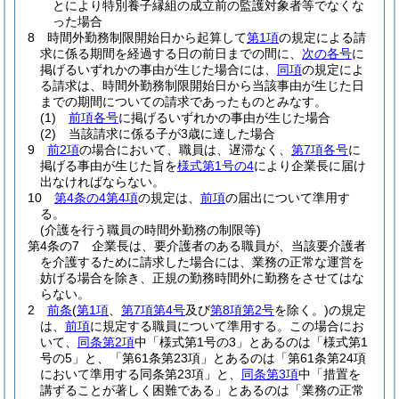
とにより特別養子縁組の成立前の監護対象者等でなくな
った場合
8
時間外勤務制限開始日から起算して
第1項
の規定による請
求に係る期間を経過する日の前日までの間に、
次の各号
に
掲げるいずれかの事由が生じた場合には、
同項
の規定によ
る請求は、時間外勤務制限開始日から当該事由が生じた日
までの期間についての請求であったものとみなす。
(1)
前項各号
に掲げるいずれかの事由が生じた場合
(2)
当該請求に係る子が3歳に達した場合
9
前2項
の場合において、職員は、遅滞なく、
第7項各号
に
掲げる事由が生じた旨を
様式第1号の4
により企業長に届け
出なければならない。
10
第4条の4第4項
の規定は、
前項
の届出について準用す
る。
(介護を行う職員の時間外勤務の制限等)
第4条の7
企業長は、要介護者のある職員が、当該要介護者
を介護するために請求した場合には、業務の正常な運営を
妨げる場合を除き、正規の勤務時間外に勤務をさせてはな
らない。
2
前条
(
第1項
、
第7項第4号
及び
第8項第2号
を除く。)
の規定
は、
前項
に規定する職員について準用する。
この場合にお
いて、
同条第2項
中「様式第1号の3」とあるのは「様式第1
号の5」と、「第61条第23項」とあるのは「第61条第24項
において準用する同条第23項」と、
同条第3項
中「措置を
講ずることが著しく困難である」とあるのは「業務の正常