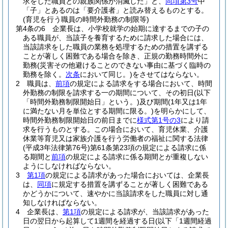
求をした職員との親族関係が消滅した」と、
同項第3号
中
「子」とあるのは「要介護者」と読み替えるものとする。
(育児を行う職員の時間外勤務の制限等)
第4条の6
企業長は、小学校就学の始期に達するまでの子の
ある職員が、当該子を養育するために請求した場合には、
当該請求をした職員の業務を処理するための措置を講ずる
ことが著しく困難である場合を除き、正規の勤務時間外に
勤務
(災害その他避けることのできない事由に基づく臨時の
勤務を除く。
次条
において同じ。)
をさせてはならない。
2
職員は、
前項
の規定による請求をする場合において、時間
外勤務の制限を請求する一の期間について、その初日
(以下
「時間外勤務制限開始日」という。)
及び期間
(1年又は1年
に満たない月を単位とする期間に限る。)
を明らかにして、
時間外勤務制限開始日の前日までに
様式第1号の3
により請
求を行うものとする。
この場合において、育児休業、介護
休業等育児又は家族介護を行う労働者の福祉に関する法律
(平成3年法律第76号)
第61条第23項の規定による請求に係
る期間と
前項
の規定による請求に係る期間とが重複しない
ようにしなければならない。
3
第1項
の規定による請求があった場合においては、企業長
は、
同項
に規定する措置を講ずることが著しく困難である
かどうかについて、速やかに当該請求をした職員に対し通
知しなければならない。
4
企業長は、
第1項
の規定による請求が、当該請求があった
日の翌日から起算して1週間を経過する日
(以下「1週間経過