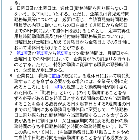
る。
6
日曜日及び土曜日は、週休日
(勤務時間を割り振らない日
をいう。以下同じ。)
とする。
ただし、企業長は育児短時間
勤務職員等については、必要に応じ、当該育児短時間勤務
職員等の内容に従いこれらの日を加えて月曜日から金曜日
までの5日間において週休日を設けるものとし、定年前再任
用短時間勤務職員及び任期付短時間勤務職員については、
日曜日及び土曜日に加えて月曜日から金曜日までの5日間に
おいて週休日を設けることができる。
7
第1項
及び
第3項
から
第5項
までの勤務時間は、月曜日から
金曜日までの5日間において、企業長がその割振りを行うも
のとする。
ただし、特別の勤務に従事する職員の勤務時間
は、企業長が別に定める。
8
企業長は、職員に
前項
の規定による週休日において特に勤
務することを命ずる必要がある場合には、企業長が別に定
めるところにより、
同項
の規定により勤務時間が割り振ら
れた日
(以下「勤務日」という。)
のうち勤務することを命
ずる必要がある日を起算日とする4週間前の日から当該勤務
することを命ずる必要がある日を起算日とする8週間後の日
までの期間内にある勤務日を週休日に変更して、当該勤務
日に割り振られた勤務時間を当該勤務することを命ずる必
要がある日に割り振り、又は当該期間内にある勤務日の勤
務時間のうち半日勤務時間
(4時間の勤務時間をいう。以下
この条において同じ。)
を当該勤務日に割り振ることをやめ
て当該半日勤務時間を当該勤務することを命ずる必要があ