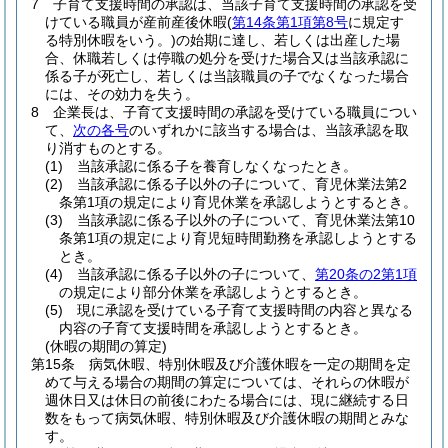
7
子育て支援時間の承認は、当該子育て支援時間の承認を受
けている職員が産前産後休暇
(
第14条第1項第8号
に規定す
る特別休暇をいう。)
の始期に達し、若しくは出産した場
合、休職若しくは停職の処分を受けた場合又は当該承認に
係る子が死亡し、若しくは当該職員の子でなくなった場合
には、その効力を失う。
8
企業長は、子育て支援時間の承認を受けている職員につい
て、
次の各号
のいずれかに該当する場合は、当該承認を取
り消すものとする。
(1)
当該承認に係る子を養育しなくなったとき。
(2)
当該承認に係る子以外の子について、育児休業法第2
条第1項の規定により育児休業を承認しようとするとき。
(3)
当該承認に係る子以外の子について、育児休業法第10
条第1項の規定により育児短時間勤務を承認しようとする
とき。
(4)
当該承認に係る子以外の子について、
第20条の2第1項
の規定により部分休業を承認しようとするとき。
(5)
現に承認を受けている子育て支援時間の内容と異なる
内容の子育て支援時間を承認しようとするとき。
(休暇の期間の算定)
第15条
病気休暇、特別休暇及び介護休暇を一定の期間を定
めて与える場合の期間の算定については、それらの休暇が
週休日又は休日の前後にわたる場合には、現に継続する日
数をもって病気休暇、特別休暇及び介護休暇の期間とみな
す。