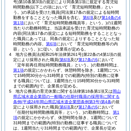
号)
第10条第3項の規定により同条第1項に規定する育児短
時間勤務
(以下この項において「育児短時間勤務」とい
う。)
の承認を受けた職員
(同法第17条の規定による短時間
勤務をすることとなった職員を含む。
第6項
及び
第14条の4
第1項
において「育児短時間勤務職員等」という。)
の1週間
当たりの勤務時間は、当該承認を受けた育児短時間勤務の
内容
(同法第17条の規定による短時間勤務をすることとなっ
た職員にあっては、同条の規定によりすることとなった短
時間勤務の内容。
第6項
において「育児短時間勤務等の内
容」という。)
に従い、企業長が定める。
4
地方公務員法
(昭和25年法律第261号)
第22条の4第1項の規
定により採用された職員
(
第6項
及び
第17条の5
において
「定年前再任用短時間勤務職員」という。)
の勤務時間は、
第1項
の規定にかかわらず、休憩時間を除き、1週間につい
て15時間30分から31時間までの範囲内
(特別の勤務に従事
する職員については、1週間当たり15時間30分から31時間
までの範囲内)
で、企業長が定める。
5
地方公務員の育児休業に関する法律第18条第1項又は
岡山
県広域水道企業団の一般職の任期付職員の採用等に関する
条例
(平成24年岡山県広域水道企業団条例第3号)
第4条
の規
定により採用された職員
(
第6項
及び
第17条の5
において
「任期付短時間勤務職員等」という。)
の勤務時間は、
第1
項
の規定にかかわらず、休憩時間を除き、1週間について
31時間までの範囲内
(特別の勤務に従事する職員について
は、1週間当たり31時間までの範囲内)
で、企業長が定め