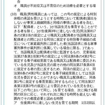
合
オ
職員が不妊症又は不育症のため治療を必要とする場
合
(10)
職員
(男性職員にあっては、この号の規定による特別
休暇の承認を受けようとする時間において配偶者
(届出を
しないが事実上婚姻関係と同様の事情にある者を含む。
以下「配偶者」という。)
が当該生児を養育することがで
きる者を除く。)
が生後満3年に達しない生児
(民法第817
条の2第1項の規定により職員又は配偶者が当該職員又は
配偶者との間における同項に規定する特別養子縁組の成
立について家庭裁判所に請求した者
(当該請求に係る家事
審判事件が裁判所に係属している場合に限る。)
であっ
て、当該職員又は配偶者が現に監護するもの、児童福祉
法第27条第1項第3号の規定により同法第6条の4第2号に
規定する養子縁組里親である職員又は配偶者に委託され
ている生児及び当該生児の親その他の同法第27条第4項
に規定する者の意に反するため、同項の規定により、同
法第6条の4第2号に規定する養子縁組里親としては当該
生児を委託することができない職員又は配偶者に、同条
第1号に規定する養育里親に対するものとして同法第27
条第1項第3号の規定により委託されている生児を含む。
以下この号において同じ。)
を育てる場合、次に掲げる期
間の区分に応じ、それぞれ次に掲げる時間を超えない範
囲内でその都度必要と認める時間
ア
生後満1年に達しない生児を育てる期間 1日2回以