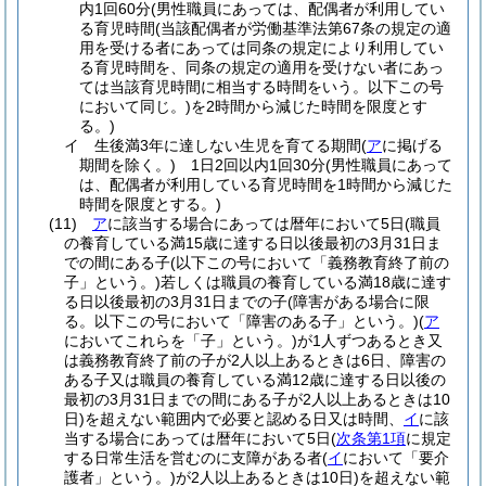
内1回60分
(男性職員にあっては、配偶者が利用してい
る育児時間
(当該配偶者が労働基準法第67条の規定の適
用を受ける者にあっては同条の規定により利用してい
る育児時間を、同条の規定の適用を受けない者にあっ
ては当該育児時間に相当する時間をいう。以下この号
において同じ。)
を2時間から減じた時間を限度とす
る。)
イ
生後満3年に達しない生児を育てる期間
(
ア
に掲げる
期間を除く。)
1日2回以内1回30分
(男性職員にあって
は、配偶者が利用している育児時間を1時間から減じた
時間を限度とする。)
(11)
ア
に該当する場合にあっては暦年において5日
(職員
の養育している満15歳に達する日以後最初の3月31日ま
での間にある子
(以下この号において「義務教育終了前の
子」という。)
若しくは職員の養育している満18歳に達す
る日以後最初の3月31日までの子
(障害がある場合に限
る。以下この号において「障害のある子」という。)
(
ア
においてこれらを「子」という。)
が1人ずつあるとき又
は義務教育終了前の子が2人以上あるときは6日、障害の
ある子又は職員の養育している満12歳に達する日以後の
最初の3月31日までの間にある子が2人以上あるときは10
日)
を超えない範囲内で必要と認める日又は時間、
イ
に該
当する場合にあっては暦年において5日
(
次条第1項
に規定
する日常生活を営むのに支障がある者
(
イ
において「要介
護者」という。)
が2人以上あるときは10日)
を超えない範