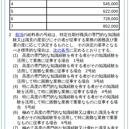
4
545,000
5
622,000
6
728,000
7
852,000
2
前項
の給料表の号給は、特定任期付職員の専門的な知識経
験又は識見の度並びにその者が従事する業務の困難及び重
要の度に応じて決定するものとし、その決定の基準となる
べき標準的な場合は、
次の各号
に定めるとおりとする。
(1)
高度の専門的な知識経験を有する者がその知識経験を
活用して業務に従事する場合 1号給
(2)
高度の専門的な知識経験を有する者がその知識経験を
活用して困難な業務に従事する場合 2号給
(3)
高度の専門的な知識経験を有する者がその知識経験を
活用して特に困難な業務に従事する場合 3号給
(4)
特に高度の専門的な知識経験を有する者がその知識経
験を活用して特に困難な業務に従事する場合 4号給
(5)
特に高度の専門的な知識経験を有する者がその知識経
験を活用して特に困難な業務で重要なものに従事する場
合 5号給
(6)
極めて高度の専門的な知識経験又は優れた識見を有す
る者がその知識経験等を活用して特に困難な業務で重要
なものに従事する場合 6号給
(7)
極めて高度の専門的な知識経験又は優れた識見を有す