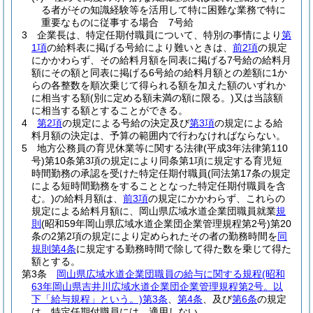
る者がその知識経験等を活用して特に困難な業務で特に
重要なものに従事する場合 7号給
3
企業長は、特定任期付職員について、特別の事情により
第
1項
の給料表に掲げる号給により難いときは、
前2項
の規定
にかかわらず、その給料月額を同表に掲げる7号給の給料月
額にその額と同表に掲げる6号給の給料月額との差額に1か
らの各整数を順次乗じて得られる額を加えた額のいずれか
に相当する額
(別に定める額未満の額に限る。)
又は当該額
に相当する額とすることができる。
4
第2項
の規定による号給の決定及び
第3項
の規定による給
料月額の決定は、予算の範囲内で行わなければならない。
5
地方公務員の育児休業等に関する法律
(平成3年法律第110
号)
第10条第3項の規定により同条第1項に規定する育児短
時間勤務の承認を受けた特定任期付職員
(同法第17条の規定
による短時間勤務をすることとなった特定任期付職員を含
む。)
の給料月額は、
前3項
の規定にかかわらず、これらの
規定による給料月額に、岡山県広域水道企業団職員就業
規
則
(昭和59年岡山県広域水道企業団企業管理規程第2号)
第20
条の2第2項の規定により定められたその者の勤務時間を
同
規則第4条
に規定する勤務時間で除して得た数を乗じて得た
額とする。
第3条
岡山県広域水道企業団職員の給与に関する規程
(昭和
63年岡山県吉井川広域水道企業団企業管理規程第2号。以
下「給与規程」という。)
第3条
、
第4条
、及び
第6条
の規定
は、特定任期付職員には、適用しない。