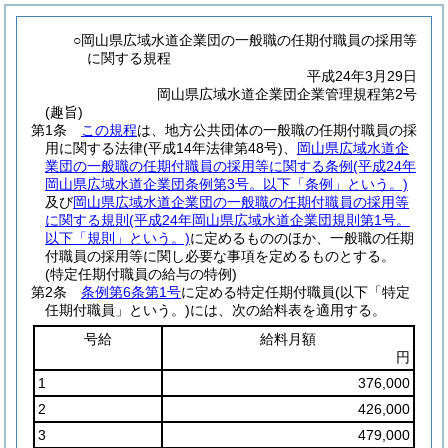
○岡山県広域水道企業団の一般職の任期付職員の採用等
に関する規程
平成24年3月29日
岡山県広域水道企業団企業管理規程第2号
(趣旨)
第1条
この規程
は、地方公共団体の一般職の任期付職員の採
用に関する法律
(平成14年法律第48号)
、
岡山県広域水道企
業団の一般職の任期付職員の採用等に関する条例
(平成24年
岡山県広域水道企業団条例第3号。以下「条例」という。)
及び
岡山県広域水道企業団の一般職の任期付職員の採用等
に関する規則
(平成24年岡山県広域水道企業団規則第1号。
以下「規則」という。)
に定めるもののほか、一般職の任期
付職員の採用等に関し必要な事項を定めるものとする。
(特定任期付職員の給与の特例)
第2条
条例第6条第1号
に定める特定任期付職員
(以下「特定
任期付職員」という。)
には、次の給料表を適用する。
号給
給料月額
円
1
376,000
2
426,000
3
479,000