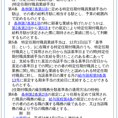
(特定任期付職員業績手当)
第4条
条例第7条第1項
に定める特定任期付職員業績手当の
額は、その者の給料月額に相当する額とし、予算の範囲内
で定めるものとする。
2
条例第7条第1項
の特に顕著な業績を挙げたかどうかは、
第2条第2項
から
第5項
までの規定により特定任期付職員の
給料月額が決定された際に期待された業績に照らして判断
するものとする。
第5条
特定任期付職員業績手当は、12月1日
(以下「基準
日」という。)
に在職する特定任期付職員のうち、特定任期
付職員として採用された日から当該基準日までの間
(特定任
期付職員業績手当の支給を受けたことのある者にあって
は、支給を受けた直近の当該手当に係る基準日の翌日から
直近の基準日までの間)
にその者の特定任期付職員としての
業務に関し特に顕著な業績を挙げたと認められる特定任期
付職員に対し、当該基準日の属する月の
給与規程第9条第
13号
に規定する期末手当の支給日に支給することができる
ものとする。
(任期付職員の級別職務分類基準表の適用方法の特例)
第6条
条例第2条第2項
の規定により任期を定めて採用され
た職員の職務の級は、
給与規程第4条
の規定にかかわらず、
その者の占める職の属する職務の級であるか、又は当該職
務の級より下位の職務の級とする。
附
則