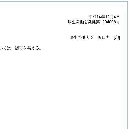
平成14年12月4日
厚生労働省発健第1204008号
厚生労働大臣 坂口力 [印]
ついては、認可を与える。