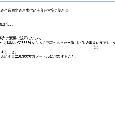
水道企業団水道用水供給事業経営変更認可書
団企業長
事業の変更の認可について
8日付け岡水企第356号をもって申請のあった水道用水供給事業の変更に
記
加すること。
大給水量218,300立方メートルに増加すること。