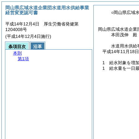
岡山県広域水道企業団水道用水供給事業
経営変更認可書
○岡山県広域
平成14年12月4日 厚生労働省発健第
岡山県広域水道企業
1204008号
本田茂伸 殿
(平成14年12月4日施行)
水道用水供給
条項目次
沿革
平成14年11月1
本則
第1項
1 給水対象を増
1 給水量を一日最