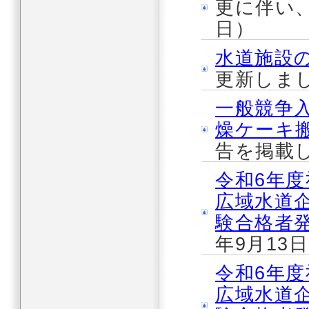
更に伴い、
日）
水道施設
更新しまし
一般競争
燥ケーキ
告を掲載し
令和6年
広域水道企
験合格者
年9月13
令和6年
広域水道企