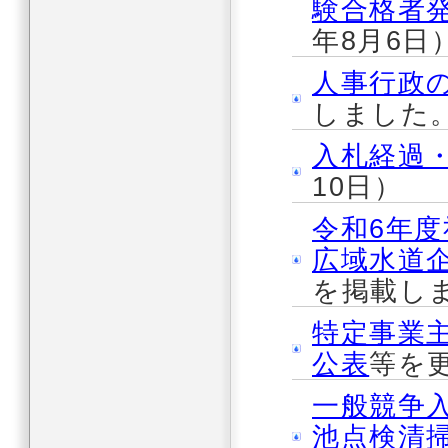
験合格者
年8月6日
人事行政
しました。
入札経過
10日）
令和6年
広域水道企
を掲載しま
特定事業
公表
等を更
一般競争
池点検清