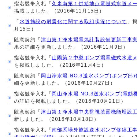
指名競争入札「
久米南第１供給地点電磁式水道メ
掲載しました。（2016年11月15日）
「
水道施設の耐震化に関する取組状況について
」掲
月15日）
随意契約「
津山第１浄水場電気計装設備更新工事
果の詳細を更新しました。（2016年11月9日）
指名競争入札「
山陽第２中継ポンプ場電磁式水道
を掲載しました。（2016年11月4日）
随意契約「
岡山浄水場 NO.3送水ポンプ(ポンプ部
細を更新しました。（2016年10月27日）
指名競争入札「
岡山浄水場 NO.3送水ポンプ(電動
の詳細を掲載しました。（2016年10月21日）
随意契約「
津山第１浄水場中央監視装置機能増設
新しました。（2016年10月18日）
指名競争入札「
南部系場外施設送水ポンプ修繕工事