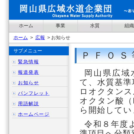
ホーム
事業
水質
組織
ホーム
>
広報
> お知らせ
サブメニュー
ＰＦＯＳ
緊急情報
岡山県広域
報道発表
て、水質基準
お知らせ
ロオクタンス
パンフレット
オクタン酸（
用語解説
ら開始してい
ホームページ
令和８年度
準項目へ分類