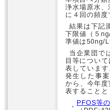
浄水場原水、
に４回の頻度
結果は下記
下限値（５ng
準値は50ng/
当企業団で
目等について
表しています
発生した事
から、今年度
表することと
PFOS等