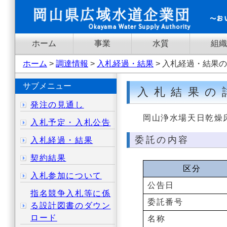
ホーム
事業
水質
組織
ホーム
>
調達情報
>
入札経過・結果
> 入札経過・結果
サブメニュー
入札結果の
発注の見通し
岡山浄水場天日乾燥
入札予定・入札公告
委託の内容
入札経過・結果
契約結果
区分
入札参加について
公告日
指名競争入札等に係
委託番号
る設計図書のダウン
ロード
名称