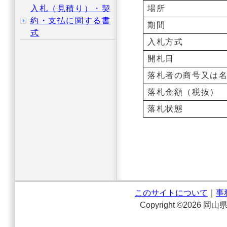
入札（見積り）・契
場所
約・支払に関する書
期間
式
入札方式
開札日
落札者の商号又は
落札金額（税抜）
落札状態
このサイトについて
｜
事
Copyright ©2026 岡山