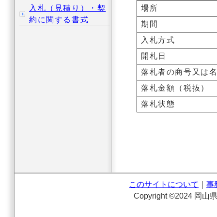
入札（見積り）・契
場所
約に関する書式
期間
入札方式
開札日
落札者の商号又は
落札金額（税抜）
落札状態
このサイトについて
｜
事
Copyright ©2024 岡山