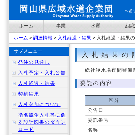
ホーム
事業
水質
組織
ホーム
>
調達情報
>
入札経過・結果
> 入札経過・結果
サブメニュー
入札結果の
発注の見通し
総社浄水場夜間警備
入札予定・入札公告
委託の内容
入札経過・結果
契約結果
区分
入札参加について
公告日
指名競争入札等に係
委託番号
る設計図書のダウン
ロード
名称