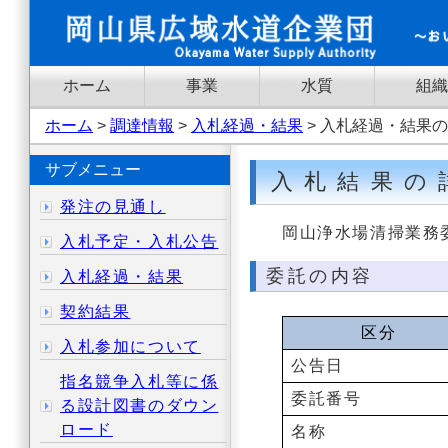
ホーム
事業
水質
組織
ホーム
>
調達情報
>
入札経過・結果
> 入札経過・結果
サブメニュー
入札結果の
発注の見通し
岡山浄水場清掃業務
入札予定・入札公告
委託の内容
入札経過・結果
契約結果
区分
入札参加について
公告日
指名競争入札等に係
委託番号
る設計図書のダウン
ロード
名称