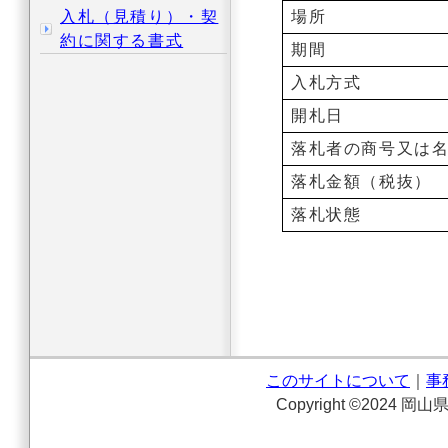
入札（見積り）・契
場所
約に関する書式
期間
入札方式
開札日
落札者の商号又は
落札金額（税抜）
落札状態
このサイトについて
｜
事
Copyright ©2024 岡山