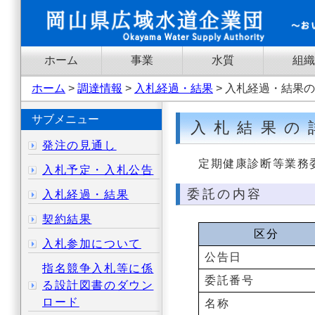
ホーム
事業
水質
組織
ホーム
>
調達情報
>
入札経過・結果
> 入札経過・結果
サブメニュー
入札結果の
発注の見通し
定期健康診断等業務
入札予定・入札公告
委託の内容
入札経過・結果
契約結果
区分
入札参加について
公告日
指名競争入札等に係
委託番号
る設計図書のダウン
ロード
名称