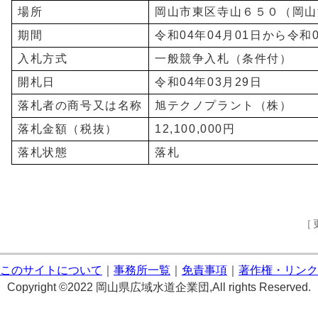
場所
岡山市東区寺山６５０（岡山
期間
令和04年04月01日から令和0
入札方式
一般競争入札（条件付）
開札日
令和04年03月29日
落札者の商号又は名称
旭テクノプラント（株）
落札金額（税抜）
12,100,000円
落札状態
落札
［
このサイトについて
｜
事務所一覧
｜
免責事項
｜
著作権・リンク
Copyright ©2022 岡山県広域水道企業団,All rights Reserved.